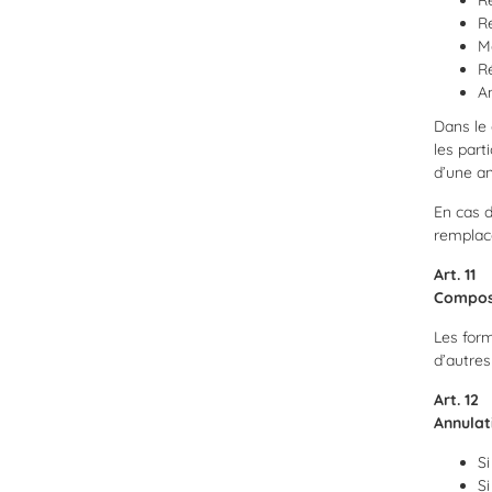
Re
R
Ma
Ré
An
Dans le 
les part
d’une an
En cas d
remplac
Art. 11
Composi
Les form
d’autres
Art. 12
Annulat
Si
Si