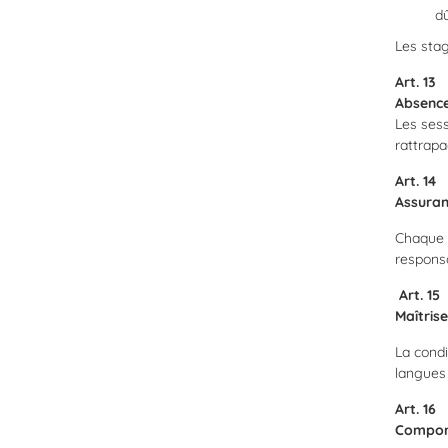
dû
Les stag
Art. 13
Absence
Les sess
rattrapa
Art. 14
Assura
Chaque p
respons
Art. 15
Maîtris
La condi
langues 
Art. 16
Compor