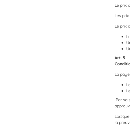
Le prix 
Les prix
Le prix 
La
Un
U
Art. 5
Conditi
La page 
Le
Le
Par sa s
approuvé
Lorsque 
la preuv