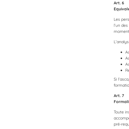
Art. 6
Equival
Les pers
l’un des
moment d
L’analys
Ac
A
A
R
Si l’asc
formatio
Art. 7
Formali
Toute in
accompag
pré-requ