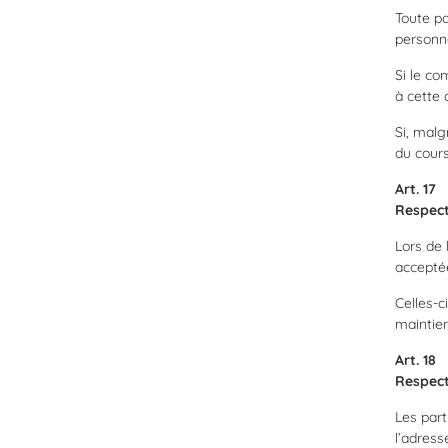
Toute pa
personna
Si le co
à cette 
Si, malg
du cours
Art. 17
Respect
Lors de 
accepté
Celles-c
maintien
Art. 18
Respect
Les part
l’adress