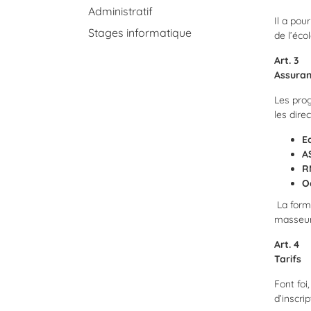
Administratif
Il a pou
Stages informatique
de l’écol
Art. 3
Assuran
Les prog
les dire
Ed
A
R
O
La form
masseur
Art. 4
Tarifs
Font foi,
d’inscrip